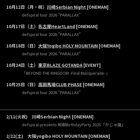
10月12日（月・祝）
川崎Serbian Night
[ONEMAN]
defspiral tour 2026 "PARALLAX"
10月17日（土）
名古屋HeartLand
[ONEMAN]
defspiral tour 2026 "PARALLAX"
10月18日（日）
大阪Yogibo HOLY MOUNTAIN
[ONEMAN]
defspiral tour 2026 "PARALLAX"
10月24日（土）
東京BLAZE GOTANDA
[EVENT]
「BEYOND THE KINGDOM -Final Masquerade-」
10月25日（日）
高田馬場CLUB PHASE
[ONEMAN]
defspiral tour 2026 "PARALLAX"
2/11(火祝) 川崎Serbian Night [ONEMAN]
defspiral presents 和樹BirthdayParty 2025『かじゅ誕』
2/22(土) 大阪yogibo HOLY MOUNTAIN [ONEMAN]