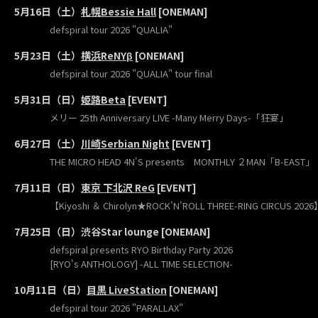
5月16日（土）
札幌Bessie Hall
[ONEMAN]
defspiral tour 2026 "QUALIA"
5月23日（土）
横浜ReNYβ
[ONEMAN]
defspiral tour 2026 "QUALIA" tour final
5⽉31⽇（⽇）
姫路Beta
[EVENT]
メリー 25th Anniversary LIVE -Many Merry Days-「狂宴」
6月27日（土）
川崎Serbian Night
[EVENT]
THE MICRO HEAD 4N'S presents MONTHLY ２MAN「B-EAST」
7月11日（日）
東京 下北沢 ReG
[EVENT]
【Kiyoshi ＆ Chirolyn★ROCK'N'ROLL THREE-RING CIRCUS 2026
7月25日（日）渋谷Star lounge [ONEMAN]
defspiral presents RYO Birthday Party 2026
[RYO's ANTHOLOGY] -ALL TIME SELECTION-
10月11日（日）
目黒 LiveStation
[ONEMAN]
defspiral tour 2026 "PARALLAX"