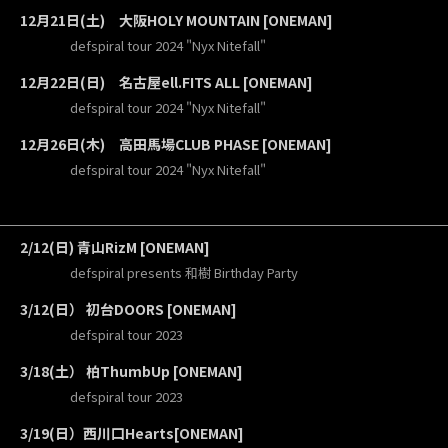
12月21日(土) 大阪HOLY MOUNTAIN [ONEMAN]
defspiral tour 2024 "Nyx Nitefall"
12月22日(日) 名古屋ell.FITS ALL [ONEMAN]
defspiral tour 2024 "Nyx Nitefall"
12月26日(木) 高田馬場CLUB PHASE [ONEMAN]
defspiral tour 2024 "Nyx Nitefall"
2/12(日) 青山RizM [ONEMAN]
defspiral presents 和樹 Birthday Party
3/12(日） 初台DOORS [ONEMAN]
defspiral tour 2023
3/18(土） 柏ThumbUp [ONEMAN]
defspiral tour 2023
3/19(日）西川口Hearts[ONEMAN]