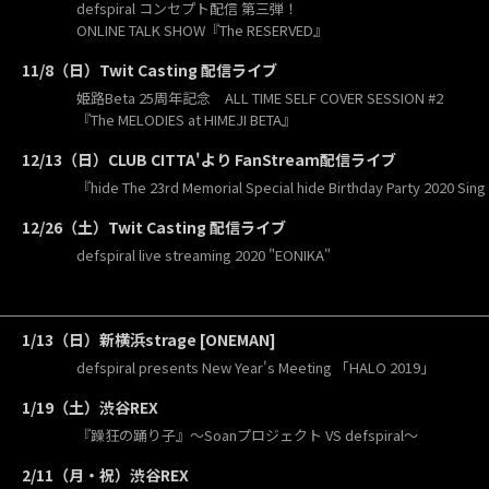
defspiral コンセプト配信 第三弾！
ONLINE TALK SHOW『The RESERVED』
11/8（日）Twit Casting 配信ライブ
姫路Beta 25周年記念 ALL TIME SELF COVER SESSION #2
『The MELODIES at HIMEJI BETA』
12/13（日）CLUB CITTA'より FanStream配信ライブ
『hide The 23rd Memorial Special hide Birthday Party 2020 Sing
12/26（土）Twit Casting 配信ライブ
defspiral live streaming 2020 "EONIKA"
1/13（日）新横浜strage [ONEMAN]
defspiral presents New Year's Meeting 「HALO 2019」
1/19（土）渋谷REX
『躁狂の踊り子』〜Soanプロジェクト VS defspiral〜
2/11（月・祝）渋谷REX