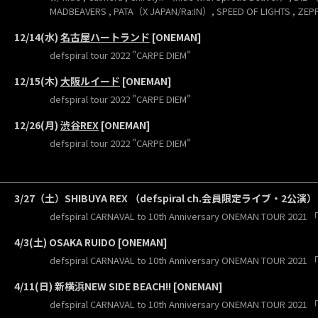
MADBEAVERS , PATA（X JAPAN/Ra:IN）, SPEED OF LIGHTS , ZEP
12/14(水)
名古屋ハートランド
[ONEMAN]
defspiral tour 2022 "CARPE DIEM"
12/15(木)
大阪ルイード
[ONEMAN]
defspiral tour 2022 "CARPE DIEM"
12/26(月)
渋谷REX
[ONEMAN]
defspiral tour 2022 "CARPE DIEM"
3/27（土）SHIBUYA REX （defspiral ch.会員限定ライブ・2公演） 
defspiral CARNAVAL to 10th Anniversary ONEMAN TOUR 2021 
4/3(土) OSAKA RUIDO [ONEMAN]
defspiral CARNAVAL to 10th Anniversary ONEMAN TOUR 2021 
4/11(日) 新横浜NEW SIDE BEACH!! [ONEMAN]
defspiral CARNAVAL to 10th Anniversary ONEMAN TOUR 2021 