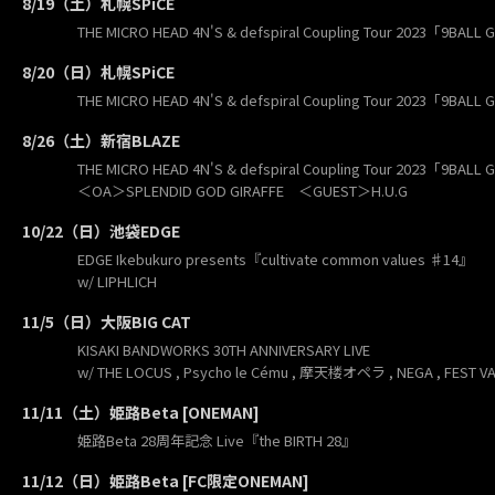
8/19（土）札幌SPiCE
THE MICRO HEAD 4N'S & defspiral Coupling Tour 2023「9BALL 
8/20（日）札幌SPiCE
THE MICRO HEAD 4N'S & defspiral Coupling Tour 2023「9BALL 
8/26（土）新宿BLAZE
THE MICRO HEAD 4N'S & defspiral Coupling Tour 2023「9BALL 
＜OA＞SPLENDID GOD GIRAFFE ＜GUEST＞H.U.G
10/22（日）池袋EDGE
EDGE Ikebukuro presents『cultivate common values ♯14』
w/ LIPHLICH
11/5（日）大阪BIG CAT
KISAKI BANDWORKS 30TH ANNIVERSARY LIVE
w/ THE LOCUS , Psycho le Cému , 摩天楼オペラ , NEGA , FEST VA
11/11（土）姫路Beta [ONEMAN]
姫路Beta 28周年記念 Live『the BIRTH 28』
11/12（日）姫路Beta [FC限定ONEMAN]