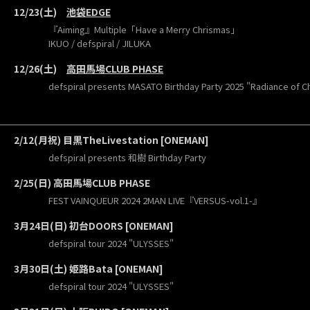
12/23(土)
池袋EDGE
『Aiming』Multiple「Have a Merry Chrismas」
IKUO / defspiral / JILUKA
12/26(土)
高田馬場CLUB PHASE
defspiral presents MASATO Birthday Party 2025 "Radiance of C
2/12(月祝) 目黒TheLivestation [ONEMAN]
defspiral presents 和樹 Birthday Party
2/25(日) 高田馬場CLUB PHASE
FEST VAINQUEUR 2024 2MAN LIVE『VERSUS-vol.1-』
3月24日(日) 初台DOORS [ONEMAN]
defspiral tour 2024 "ULYSSES"
3月30日(土) 姫路Bata [ONEMAN]
defspiral tour 2024 "ULYSSES"