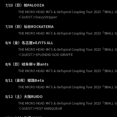
7/23（日）柏PALOOZA
THE MICRO HEAD 4N'S & defspiral Coupling Tour 2023「9BALL 
＜GUEST＞DaizyStripper
7/30（日）仙台ROCKATERIA
THE MICRO HEAD 4N'S & defspiral Coupling Tour 2023「9BALL 
8/4（金）名古屋ell.FITS ALL
THE MICRO HEAD 4N'S & defspiral Coupling Tour 2023「9BALL 
＜GUEST＞SPLENDID GOD GIRAFFE
8/6（日）岐阜柳ヶ瀬ants
THE MICRO HEAD 4N'S & defspiral Coupling Tour 2023「9BALL 
8/11（金祝）姫路Beta
THE MICRO HEAD 4N'S & defspiral Coupling Tour 2023「9BALL 
8/12（土）大阪RUIDO
THE MICRO HEAD 4N'S & defspiral Coupling Tour 2023「9BALL 
＜GUEST＞FEST VAINQUEUR