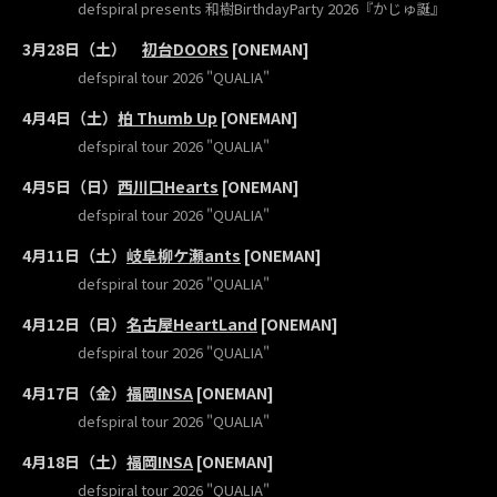
defspiral presents 和樹BirthdayParty 2026『かじゅ誕』
3月28日（土）
初台DOORS
[ONEMAN]
defspiral tour 2026 "QUALIA"
4月4日（土）
柏 Thumb Up
[ONEMAN]
defspiral tour 2026 "QUALIA"
4月5日（日）
西川口Hearts
[ONEMAN]
defspiral tour 2026 "QUALIA"
4月11日（土）
岐阜柳ケ瀬ants
[ONEMAN]
defspiral tour 2026 "QUALIA"
4月12日（日）
名古屋HeartLand
[ONEMAN]
defspiral tour 2026 "QUALIA"
4月17日（金）
福岡INSA
[ONEMAN]
defspiral tour 2026 "QUALIA"
4月18日（土）
福岡INSA
[ONEMAN]
defspiral tour 2026 "QUALIA"