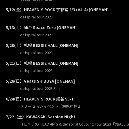
5/12(金）HEAVEN'S ROCK 宇都宮 2/3 (VJ-4) [ONEMAN]
defspiral tour 2023
5/13(土）仙台 Space Zero [ONEMAN]
defspiral tour 2023
5/20(土）札幌 BESSIE HALL [ONEMAN]
defspiral tour 2023
5/21(日）札幌 BESSIE HALL [ONEMAN]
defspiral tour 2023
5/28(日）Veats SHIBUYA [ONEMAN]
defspiral tour 2023 Final
6/24(日）HEAVEN'S ROCK 熊谷 VJ-1
メリー ２マンイベント「魑魅魍魎２」
7/22（土）KAWASAKI Serbian Night
THE MICRO HEAD 4N'S & defspiral Coupling Tour 2023「9BALL 