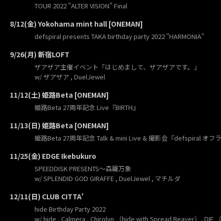
TOUR 2022 "ALTER VISION" Final
8/12(金) Yokohama mint hall [ONEMAN]
defspiral presents TAKA birthday party 2022 "HARMONIA"
9/26(月) 新宿LOFT
ザアザア主催イベント「はじめまして、ザアザアです。」
w/ ザアザア , DuelJewel
11/12(土) 姫路Beta [ONEMAN]
姫路Beta 27周年記念 Live『BIRTH』
11/13(日) 姫路Beta [ONEMAN]
姫路Beta 27周年記念 Talk & mini Live & 撮影会『defspir
11/25(金) EDGE Ikebukuro
SPEEDDISK PRESENTS～森羅万象
w/ SPLENDID GOD GIRAFFE , DuelJewel , マチルダ
12/11(日) CLUB CITTA'
hide Birthday Party 2022
w/ hide , Calmera , Chirolyn （hide with Spread Beaver）, DIE （