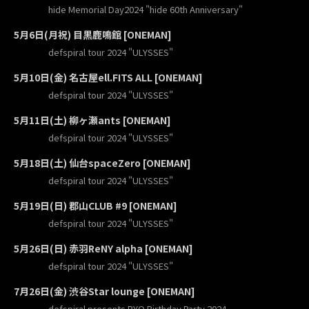
hide Memorial Day2024 "hide 60th Anniversary"
5月6日(月祝) 目黒鹿鳴館 [ONEMAN]
defspiral tour 2024 "ULYSSES"
5月10日(金) 名古屋ell.FITS ALL [ONEMAN]
defspiral tour 2024 "ULYSSES"
5月11日(土) 柳ヶ瀬ants [ONEMAN]
defspiral tour 2024 "ULYSSES"
5月18日(土) 仙台spaceZero [ONEMAN]
defspiral tour 2024 "ULYSSES"
5月19日(日) 郡山CLUB #9 [ONEMAN]
defspiral tour 2024 "ULYSSES"
5月26日(日) 赤羽ReNY alpha [ONEMAN]
defspiral tour 2024 "ULYSSES"
7月26日(金) 渋谷Star lounge [ONEMAN]
defspiral presents RYO Birthday Party 2024