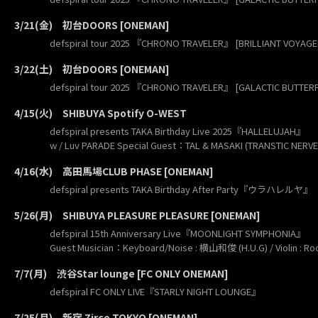
3/21(金) 初台DOORS [ONEMAN]
defspiral tour 2025 『CHRONO TRAVELER』 [BRILLIANT VOYAGE
3/22(土) 初台DOORS [ONEMAN]
defspiral tour 2025 『CHRONO TRAVELER』 [GALACTIC BUTTERF
4/15(火) SHIBUYA Spotify O-WEST
defspiral presents TAKA Birthday Live 2025『HALLELUJAH』
w / Luv PARADE Special Guest：TAL & MASAKI (TRANSTIC NERVE
4/16(水) 高田馬場CLUB PHASE [ONEMAN]
defspiral presents TAKA Birthday After Party『ウラハレルヤ』
5/26(月) SHIBUYA PLEASURE PLEASURE [ONEMAN]
defspiral 15th Anniversary Live『MOONLIGHT SYMPHONIA』
Guest Musician：Keyboard/Noise : 横山和俊 (H.U.G) / Violin : Rook
7/7(月) 渋谷Star lounge [FC ONLY ONEMAN]
defspiral FC ONLY LIVE『STARLY NIGHT LOUNGE』
7/25(月) 新宿 Zirco TOKYO [ONEMAN]