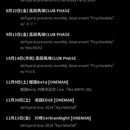
8月23日(金) 高田馬場CLUB PHASE
defspiral presents monthly 2man event "Psychedelia"
w/ メリー
9月13日(金) 高田馬場CLUB PHASE
defspiral presents monthly 2man event "Psychedelia"
w/ Neu:NOIZ
10月14日(月祝) 高田馬場CLUB PHASE
defspiral presents monthly 2man event "Psychedelia"
w/ H.U.G
11月9日(土) 姫路Beta [ONEMAN]
姫路Beta 29周年記念 Live『the BIRTH 29』
11月30日(土) 池袋EDGE [ONEMAN]
defspiral tour 2024 "Nyx Nitefall"
12月13日(金) 川崎SerbianNight [ONEMAN]
defspiral tour 2024 "Nyx Nitefall"