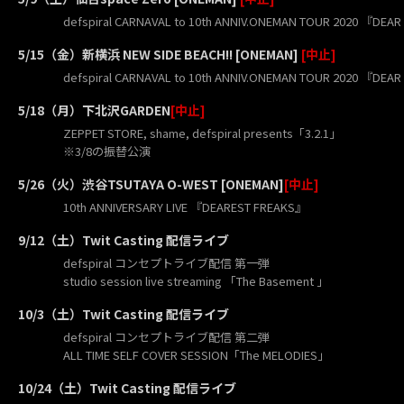
defspiral CARNAVAL to 10th ANNIV.ONEMAN TOUR 2020 『DEA
5/15（金）新横浜 NEW SIDE BEACH!! [ONEMAN]
[中止]
defspiral CARNAVAL to 10th ANNIV.ONEMAN TOUR 2020 『DEA
5/18（月）下北沢GARDEN
[中止]
ZEPPET STORE, shame, defspiral presents「3.2.1」
※3/8の振替公演
5/26（火）渋谷TSUTAYA O-WEST [ONEMAN]
[中止]
10th ANNIVERSARY LIVE 『DEAREST FREAKS』
9/12（土）Twit Casting 配信ライブ
defspiral コンセプトライブ配信 第一弾
studio session live streaming 「The Basement 」
10/3（土）Twit Casting 配信ライブ
defspiral コンセプトライブ配信 第二弾
ALL TIME SELF COVER SESSION「The MELODIES」
10/24（土）Twit Casting 配信ライブ