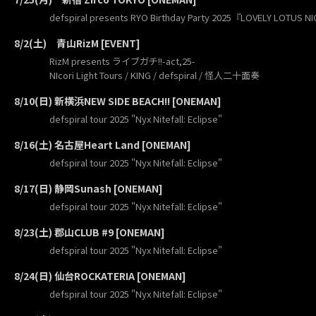
defspiral presents RYO Birthday Party 2025『LOVELY LOTUS 
8/2(土) 青山RizM [EVENT]
RizM presents ライブガチ!!-act,25-
NIcori Light Tours / KING / defspiral / 怪人二十面奏
8/10(日) 新横浜NEW SIDE BEACH!! [ONEMAN]
defspiral tour 2025 "Nyx Nitefall: Eclipse"
8/16(土) 名古屋Heart Land [ONEMAN]
defspiral tour 2025 "Nyx Nitefall: Eclipse"
8/17(日) 静岡Sunash [ONEMAN]
defspiral tour 2025 "Nyx Nitefall: Eclipse"
8/23(土) 郡山CLUB #9 [ONEMAN]
defspiral tour 2025 "Nyx Nitefall: Eclipse"
8/24(日) 仙台ROCKATERIA [ONEMAN]
defspiral tour 2025 "Nyx Nitefall: Eclipse"