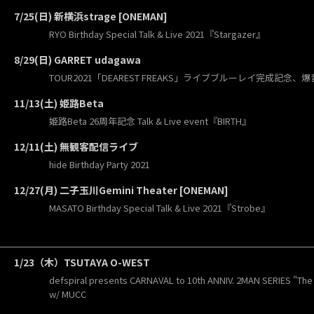
7/25(日) 新横浜strage [ONEMAN]
RYO Birthday Special Talk & Live 2021『Stargazer』
8/29(日) GARRET udagawa
TOUR2021「DEAREST FREAKS」ライブブルーレイ完成記念、
11/13(土) 姫路Beta
姫路Beta 26周年記念 Talk & Live event『BIRTH』
12/11(土) 無観客配信ライブ
hide Birthday Party 2021
12/27(月) 二子玉川Gemini Theater [ONEMAN]
MASATO Birthday Special Talk & Live 2021『Strobe』
1/23（木）TSUTAYA O-WEST
defspiral presents CARNAVAL to 10th ANNIV. 2MAN SERIES "Th
w/ MUCC