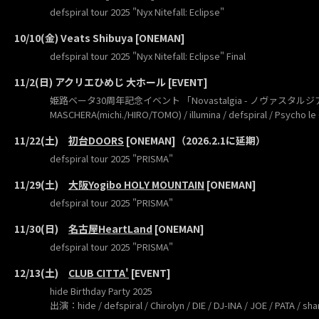
defspiral tour 2025 "Nyx Nitefall: Eclipse"
10/10(金) Veats Shibuya [ONEMAN]
defspiral tour 2025 "Nyx Nitefall: Eclipse" Final
11/2(日) アクリエひめじ 大ホール [EVENT]
姫路ベータ30周年記念イベント 「Novastalgia - ノヴァスタルジア
MASCHERA(michi./HIRO/TOMO) / illumina / defspiral / Psycho le
11/22(土)
初台DOORS
[ONEMAN]（2026.2.1に延期）
defspiral tour 2025 "PRISMA"
11/29(土)
大阪Yogibo HOLY MOUNTAIN
[ONEMAN]
defspiral tour 2025 "PRISMA"
11/30(日)
名古屋HeartLand
[ONEMAN]
defspiral tour 2025 "PRISMA"
12/13(土)
CLUB CITTA'
[EVENT]
hide Birthday Party 2025
出演：hide / defspiral / Chirolyn / DIE / DJ-INA / JOE / PATA / 