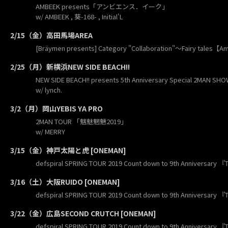
AMBEEK presents「アンビエンス．イーク」
w/ AMBEEK , 葵-168- , Initial'L
2/15（金）高田馬場AREA
[Bräymen presents] Category "Collaboration"〜Fairy tales
2/25（月）新横浜NEW SIDE BEACH!!
NEW SIDE BEACH!! presents 5th Anniversary Special 2MAN SH
w/ lynch.
3/2（月）岡山YEBIS YA PRO
2MAN TOUR 「魑魅魍魎2019」
w/ MERRY
3/15（金）神戸太陽と虎 [ONEMAN]
defspiral SPRING TOUR 2019 Count down to 9th Anniversary 
3/16（土）大阪RUIDO [ONEMAN]
defspiral SPRING TOUR 2019 Count down to 9th Anniversary 
3/22（金）広島SECOND CRUTCH [ONEMAN]
defspiral SPRING TOUR 2019 Count down to 9th Anniversary 