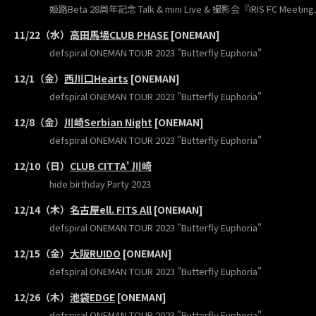
姫路Beta 28周年記念 Talk & mini Live & 撮影会『IRIS FC Meetin
11/22（水）
高田馬場CLUB PHASE
[ONEMAN]
defspiral ONEMAN TOUR 2023 "Butterfly Euphoria"
12/1（金）
西川口Hearts
[ONEMAN]
defspiral ONEMAN TOUR 2023 "Butterfly Euphoria"
12/8（金）
川崎Serbian Night
[ONEMAN]
defspiral ONEMAN TOUR 2023 "Butterfly Euphoria"
12/10（日）
CLUB CITTA' 川崎
hide birthday Party 2023
12/14（木）
名古屋ell. FITS All
[ONEMAN]
defspiral ONEMAN TOUR 2023 "Butterfly Euphoria"
12/15（金）
大阪RUIDO
[ONEMAN]
defspiral ONEMAN TOUR 2023 "Butterfly Euphoria"
12/26（木）
池袋EDGE
[ONEMAN]
defspiral ONEMAN TOUR 2023 "Butterfly Euphoria"