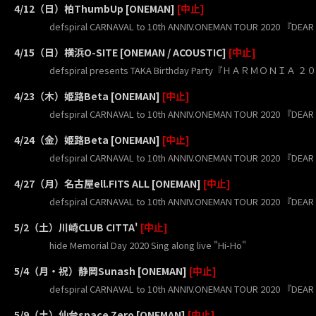
4/12（日）柏ThumbUp [ONEMAN]
[中止]
defspiral CARNAVAL to 10th ANNIV.ONEMAN TOUR 2020 『DEA
4/15（日）横浜O-SITE [ONEMAN / ACOUSTIC]
[中止]
defspiral presents TAKA Birthday Party『ＨＡＲＭＯＮＩＡ 
4/23（木）姫路Beta [ONEMAN]
[中止]
defspiral CARNAVAL to 10th ANNIV.ONEMAN TOUR 2020 『DEA
4/24（金）姫路Beta [ONEMAN]
[中止]
defspiral CARNAVAL to 10th ANNIV.ONEMAN TOUR 2020 『DEA
4/27（月）名古屋ell.FITS ALL [ONEMAN]
[中止]
defspiral CARNAVAL to 10th ANNIV.ONEMAN TOUR 2020 『DEA
5/2（土）川崎CLUB CITTA'
[中止]
hide Memorial Day 2020 Sing along live "Hi-Ho"
5/4（月・祝）静岡Sunash [ONEMAN]
[中止]
defspiral CARNAVAL to 10th ANNIV.ONEMAN TOUR 2020 『DEA
5/9（土）仙台space Zero [ONEMAN]
[中止]