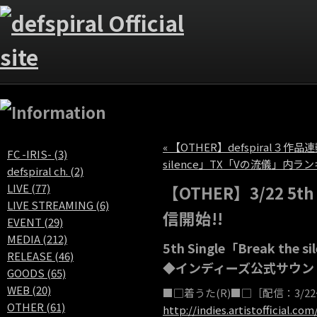
« 【OTHER】defspiral３
FC -IRIS- (3)
silence」TX「Vの流儀」内ラ
defspiral ch. (2)
LIVE (77)
【OTHER】3/22 5t
LIVE STREAMING (6)
信開始!!
EVENT (29)
MEDIA (212)
5th Single「Break t
RELEASE (46)
◆インディーズ公式サウン
GOODS (65)
WEB (20)
■□着うた(R)■□［配信：3/2
OTHER (61)
http://indies.artistofficial.com