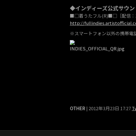
◆インディーズ公式サウン
■□着うたフル(R)■□［配信：3
http://fullindies.artistofficial.
※スマートフォン以外の携帯電
OTHER
| 2012年3月23日 17:27
T