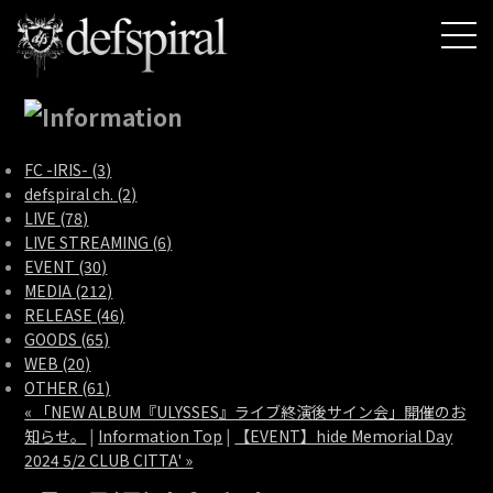
FC -IRIS- (3)
defspiral ch. (2)
LIVE (78)
LIVE STREAMING (6)
EVENT (30)
MEDIA (212)
RELEASE (46)
GOODS (65)
WEB (20)
OTHER (61)
« 「NEW ALBUM『ULYSSES』ライブ終演後サイン会」開催のお
知らせ。
|
Information Top
|
【EVENT】hide Memorial Day
2024 5/2 CLUB CITTA' »