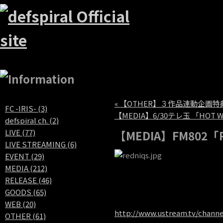
« 【OTHER】３作品連動企画
FC -IRIS- (3)
【MEDIA】6/30テレ玉 「HOT 
defspiral ch. (2)
LIVE (77)
【MEDIA】FM802「
LIVE STREAMING (6)
EVENT (29)
MEDIA (212)
RELEASE (46)
GOODS (65)
WEB (20)
http://www.ustream.tv/channe
OTHER (61)