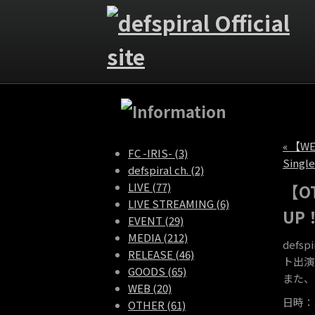
« 【W
FC -IRIS- (3)
Sing
defspiral ch. (2)
LIVE (77)
【O
LIVE STREAMING (6)
UP
EVENT (29)
MEDIA (212)
defs
RELEASE (46)
ト出演
GOODS (65)
また、
WEB (20)
日時：3/
OTHER (61)