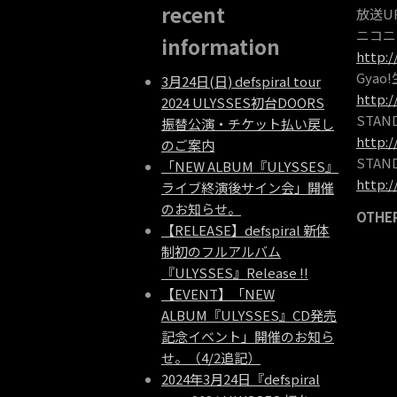
recent
放送U
ニコニ
information
http:/
Gya
3月24日(日) defspiral tour
http:/
2024 ULYSSES初台DOORS
STA
振替公演・チケット払い戻し
http:
のご案内
STAN
「NEW ALBUM『ULYSSES』
http:/
ライブ終演後サイン会」開催
のお知らせ。
OTHE
【RELEASE】defspiral 新体
制初のフルアルバム
『ULYSSES』Release !!
【EVENT】「NEW
ALBUM『ULYSSES』CD発売
記念イベント」開催のお知ら
せ。（4/2追記）
2024年3月24日『defspiral