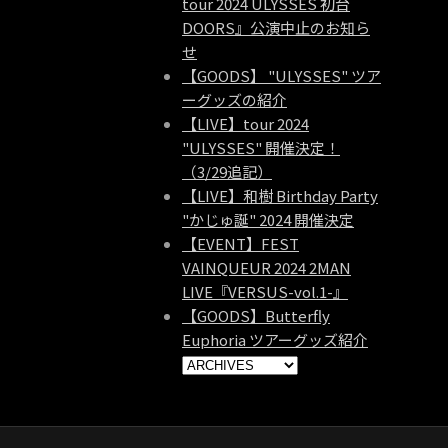
tour 2024 ULYSSES 初台
DOORS』公演中止のお知ら
せ
【GOODS】 "ULYSSES" ツア
ーグッズの紹介
【LIVE】tour 2024
"ULYSSES" 開催決定！
（3/29追記）
【LIVE】和樹 Birthday Party
"かじゅ誕" 2024 開催決定
【EVENT】FEST
VAINQUEUR 2024 2MAN
LIVE『VERSUS-vol.1-』
【GOODS】Butterfly
Euphoria ツアーグッズ紹介