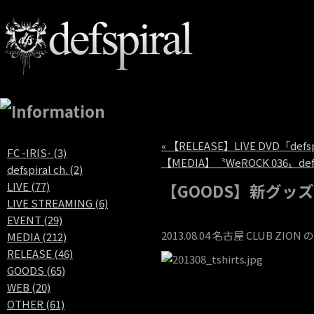
« 【RELEASE】LIVE DVD「defspi
FC -IRIS- (3)
【MEDIA】〝WeROCK 036〟de
defspiral ch. (2)
LIVE (77)
【GOODS】新グッ
LIVE STREAMING (6)
EVENT (29)
2013.08.04 名古屋 CLUB
MEDIA (212)
RELEASE (46)
GOODS (65)
WEB (20)
OTHER (61)