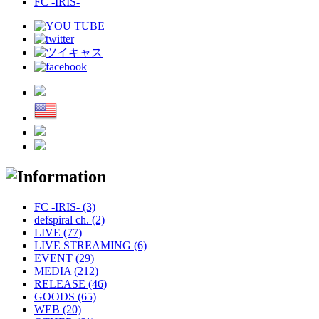
FC -IRIS-
FC -IRIS- (3)
defspiral ch. (2)
LIVE (77)
LIVE STREAMING (6)
EVENT (29)
MEDIA (212)
RELEASE (46)
GOODS (65)
WEB (20)