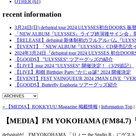
OTHER (61)
recent information
3月24日(日) defspiral tour 2024 ULYSSES初台
「NEW ALBUM『ULYSSES』ライブ終演後サイン会
【RELEASE】defspiral 新体制初のフルアルバム『ULYSSES』
【EVENT】「NEW ALBUM『ULYSSES』CD発売
2024年3月24日『defspiral tour 2024 ULYSSES 
【GOODS】 "ULYSSES" ツアーグッズの紹介
【LIVE】tour 2024 "ULYSSES" 開催決定！（3/29追記）
【LIVE】和樹 Birthday Party "かじゅ誕" 2024 開催決定
【EVENT】FEST VAINQUEUR 2024 2MAN LIVE『VERS
【GOODS】Butterfly Euphoria ツアーグッズ紹介
« 【MEDIA】ROKKYUU Magazine 掲載情報
|
Information Top
|
【MEDIA】FM YOKOHAMA (FM84.7)
defspiralが、FM YOKOHAMA 「りょー the Studio R」