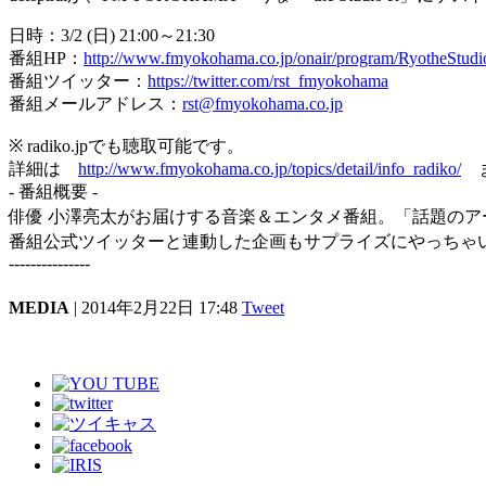
日時：3/2 (日) 21:00～21:30
番組HP：
http://www.fmyokohama.co.jp/onair/program/RyotheStud
番組ツイッター：
https://twitter.com/rst_fmyokohama
番組メールアドレス：
rst@fmyokohama.co.jp
※ radiko.jpでも聴取可能です。
詳細は
http://www.fmyokohama.co.jp/topics/detail/info_radiko/
- 番組概要 -
俳優 小澤亮太がお届けする音楽＆エンタメ番組。「話題の
番組公式ツイッターと連動した企画もサプライズにやっちゃ
---------------
MEDIA
| 2014年2月22日 17:48
Tweet