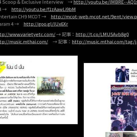
 Scoop & Exclusive Interview →
http://youtu.be/lMBRE--AQ1
24 →
http://youtu.be/f1zAawLi9bM
ntertain CH9 MCOT →
http://mcot-web.mcot.net/9ent/view.
raram 4 →
http://goo.gl/lUx6Xr
tp://www.varietyetc.com/
→ 記事：
http://t.co/LMU5Avb8g0
tp://music.mthai.com/
→ 記事：
http://music.mthai.com/tag/j