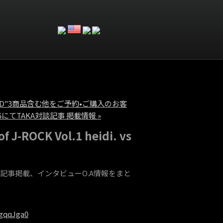
NEVER END"3商品含む他をご予約•ご購入のお客
5にてTAKA対談記事 掲載情報 »
J-ROCK Vol.1 heidi. vs
 defspiralの記事掲載、インタビューO.A情報をまと
gqqJga0