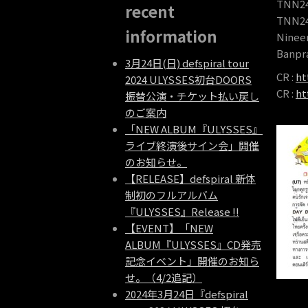
TNN24
recent
TNN
information
Ninee
Banp
3月24日(日) defspiral tour
CR :
ht
2024 ULYSSES初台DOORS
CR :
ht
振替公演・チケット払い戻し
のご案内
「NEW ALBUM『ULYSSES』
ライブ終演後サイン会」開催
のお知らせ。
【RELEASE】defspiral 新体
制初のフルアルバム
『ULYSSES』Release !!
【EVENT】「NEW
ALBUM『ULYSSES』CD発売
記念イベント」開催のお知ら
せ。（4/2追記）
2024年3月24日『defspiral