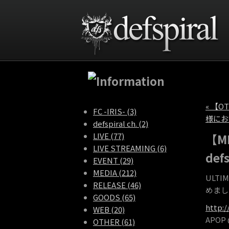
« 【O
FC -IRIS- (3)
様にお
defspiral ch. (2)
LIVE (77)
【ME
LIVE STREAMING (6)
de
EVENT (29)
MEDIA (212)
ULTIM
RELEASE (46)
めまし
GOODS (65)
http:
WEB (20)
APOP
OTHER (61)