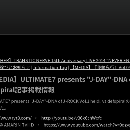
THER】TRANSTIC NERVE 15th Anniversary LIVE 2014 "
詫びとお知らせ
|
Information Top
|
【MEDIA】『我執鬼行』Vol.0
DIA】ULTIMATE7 presents "J-DAY"-DNA of 
fspiral記事掲載情報
ATE7 presents "J-DAY"-DNA of J-ROCK Vol.1 heidi. vs
た。
//www.ryt9.com/
→
http://youtu.be/v36k6thWcfc
 @ AMARIN TVHD →
https://www.youtube.com/watch?v=0qzy