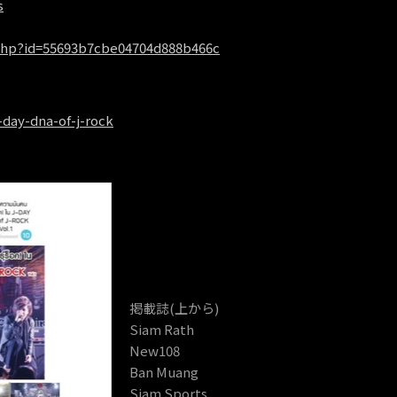
s
php?id=55693b7cbe04704d888b466c
-day-dna-of-j-rock
掲載誌(上から)
Siam Rath
New108
Ban Muang
Siam Sports