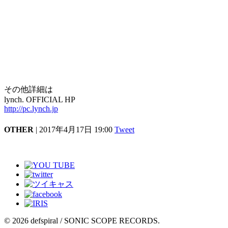
RYO出演公演
06/09(金) 川崎CLUB CITTA'
06/17(土) 米子AZTiC laughs
06/18(日) 岡山YEBISU YA PRO
06/20(火) 福岡DRUM Be-1
06/22(木) 熊本Django
07/09(日) 山梨KAZOO HALL
その他詳細は
lynch. OFFICIAL HP
http://pc.lynch.jp
OTHER
| 2017年4月17日 19:00
Tweet
© 2026 defspiral / SONIC SCOPE RECORDS.