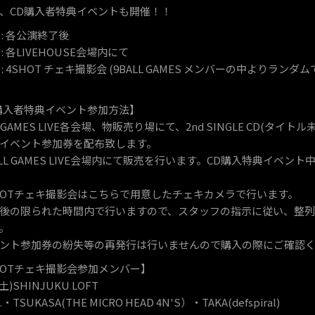
、CD購入者特典イベントも開催！！
 : 各公演終了後
: 各LIVEHOUSE会場内にて
 : 4SHOT チェキ撮影会 (9BALL GAMES メンバーの中よりラ
購入者特典イベント参加方法】
L GAMES LIVE各会場、物販売り場にて、2nd SINGLE CD(タ
イベント参加券を配布致します。
ALL GAMES LIVE会場内にて販売を行います。CD購入特典イベ
HOTチェキ撮影会はこちらで用意したチェキカメラで行います。
後の限られた時間内で行いますので、スタッフの指示に従い、整
。
ント参加券の紛失等の再発行は行いませんので購入の際にご確認
HOTチェキ撮影会参加メンバー】
0(土)SHINJUKU LOFT
・TSUKASA(THE MICRO HEAD 4N'S）・TAKA(defspiral)