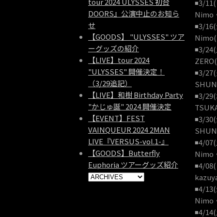
tour 2024 ULYSSES 初台
◾️3/1
DOORS』公演中止のお知ら
Nimo・
せ
◾️3/1
【GOODS】 "ULYSSES" ツア
Nimo(
ーグッズの紹介
◾️3/2
【LIVE】tour 2024
ZERO(
"ULYSSES" 開催決定！
◾️3/2
（3/29追記）
SHUN.
【LIVE】和樹 Birthday Party
◾️3/2
"かじゅ誕" 2024 開催決定
TSUKA
【EVENT】FEST
◾️3/3
VAINQUEUR 2024 2MAN
SHUN.
LIVE『VERSUS-vol.1-』
◾️4/0
【GOODS】Butterfly
Nimo・
Euphoria ツアーグッズ紹介
◾️4/0
kazuy
◾️4/1
Nimo・
◾️4/1