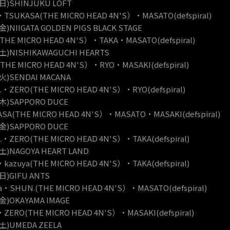
1(日)SHINJUKU LOFT
TSUKASA(THE MICRO HEAD 4N'S）・MASATO(defspiral)
6(金)NIIGATA GOLDEN PIGS BLACK STAGE
THE MICRO HEAD 4N'S）・TAKA・MASATO(defspiral)
4(土)NISHIKAWAGUCHI HEARTS
THE MICRO HEAD 4N'S）・RYO・MASAKI(defspiral)
7(火)SENDAI MACANA
・ZERO(THE MICRO HEAD 4N'S）・RYO(defspiral)
9(木)SAPPORO DUCE
SA(THE MICRO HEAD 4N'S）・MASATO・MASAKI(defspiral)
0(金)SAPPORO DUCE
・ZERO(THE MICRO HEAD 4N'S）・TAKA(defspiral)
7(土)NAGOYA HEART LAND
kazuya(THE MICRO HEAD 4N'S）・TAKA(defspiral)
8(日)GIFU ANTS
a・SHUN.(THE MICRO HEAD 4N'S）・MASATO(defspiral)
3(金)OKAYAMA IMAGE
ZERO(THE MICRO HEAD 4N'S）・MASAKI(defspiral)
4(土)UMEDA ZEELA