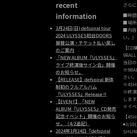
recent
さらに
information
■時間
■場所 
3月24日(日) defspiral tour
■内容
2024 ULYSSES初台DOORS
い。)
振替公演・チケット払い戻し
【CD
のご案内
9BAL
「NEW ALBUM『ULYSSES』
当日の
ライブ終演後サイン会」開催
※9B
のお知らせ。
さい。
【RELEASE】defspiral 新体
※4S
制初のフルアルバム
※終演
『ULYSSES』Release !!
します
【EVENT】「NEW
※イベ
ALBUM『ULYSSES』CD発売
記念イベント」開催のお知ら
【4S
せ。（4/2追記）
◾️3/1
2024年3月24日『defspiral
SHUN.