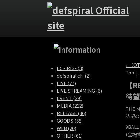
« 【O
FC -IRIS- (3)
Top
|
defspiral ch. (2)
LIVE (77)
【RE
LIVE STREAMING (6)
待望
EVENT (29)
MEDIA (212)
THE M
RELEASE (46)
待望の
GOODS (65)
9BA
WEB (20)
(会場
OTHER (61)