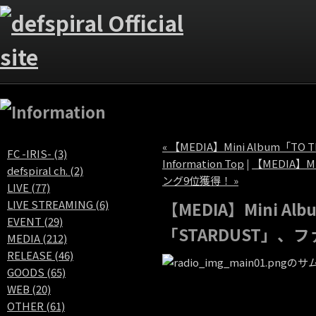
« 【MEDIA】Mini Album「T
FC -IRIS- (3)
Information Top
|
【MEDIA】M
defspiral ch. (2)
ング9位獲得！ »
LIVE (77)
LIVE STREAMING (6)
【MEDIA】Mini Al
EVENT (29)
「STARDUST」
MEDIA (212)
RELEASE (46)
GOODS (65)
WEB (20)
OTHER (61)