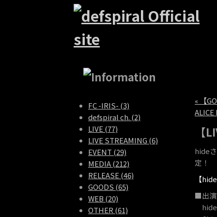
« 【G
FC -IRIS- (3)
ALIC
defspiral ch. (2)
LIVE (77)
【LI
LIVE STREAMING (6)
hid
EVENT (29)
定！
MEDIA (212)
RELEASE (46)
【hide
GOODS (65)
■出演
WEB (20)
hide
OTHER (61)