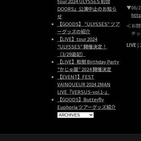
tour 2024 ULYSSES 初台
▼06
DOORS』公演中止のお知ら
htt
せ
【GOODS】 "ULYSSES" ツア
＜お問
ーグッズの紹介
チッタワ
【LIVE】tour 2024
LIVE
|
"ULYSSES" 開催決定！
（3/29追記）
【LIVE】和樹 Birthday Party
"かじゅ誕" 2024 開催決定
【EVENT】FEST
VAINQUEUR 2024 2MAN
LIVE『VERSUS-vol.1-』
【GOODS】Butterfly
Euphoria ツアーグッズ紹介