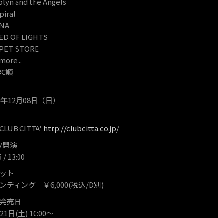
lyn and the Angels
iral
NA
D OF LIGHTS
ET STORE
ore...
C順
9年12月08日（日）
UB CITTA'
http://clubcitta.co.jp/
/開演
/ 13:00
ット
ディング ￥6,000(税込/D別)
発売日
1日(土) 10:00～