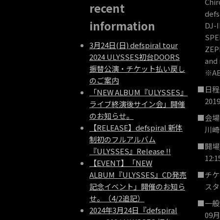
Chiro
recent
defsp
information
DJ-I
SPEE
3月24日(日) defspiral tour
ZEPP
2024 ULYSSES初台DOORS
and m
振替公演・チケット払い戻し
※AB
のご案内
■日程
「NEW ALBUM『ULYSSES』
201
ライブ終演後サイン会」開催
のお知らせ。
■会場
【RELEASE】defspiral 新体
川崎CL
制初のフルアルバム
■開場
『ULYSSES』Release !!
12:15 
【EVENT】「NEW
ALBUM『ULYSSES』CD発売
■チケ
記念イベント」開催のお知ら
スタン
せ。（4/2追記）
■一般
2024年3月24日『defspiral
09月2