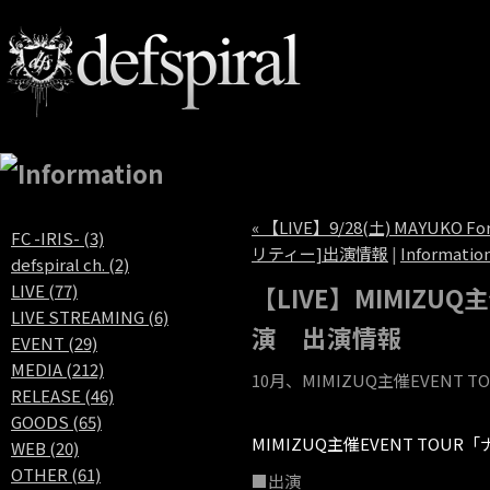
« 【LIVE】9/28(土) MAY
FC -IRIS- (3)
リティー]出演情報
|
Informatio
defspiral ch. (2)
LIVE (77)
【LIVE】MIMIZ
LIVE STREAMING (6)
演 出演情報
EVENT (29)
MEDIA (212)
10月、MIMIZUQ主催EVEN
RELEASE (46)
GOODS (65)
MIMIZUQ主催EVENT TOU
WEB (20)
OTHER (61)
■出演