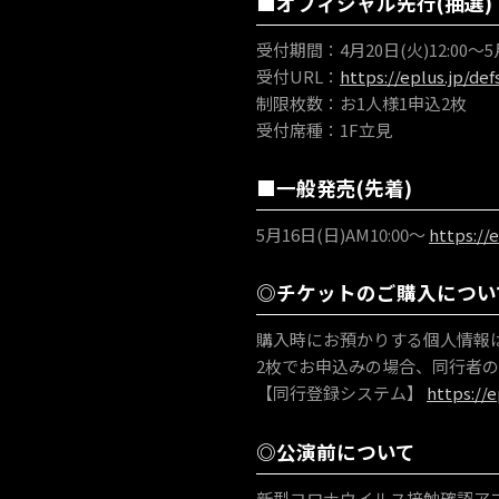
■オフィシャル先行(抽選)
受付期間：4月20日(火)12:00～5月
受付URL：
https://eplus.jp/def
制限枚数：お1人様1申込2枚
受付席種：1F立見
■一般発売(先着)
5月16日(日)AM10:00～
https://e
◎チケットのご購入につい
購入時にお預かりする個人情報
2枚でお申込みの場合、同行者
【同行登録システム】
https://e
◎公演前について
新型コロナウイルス接触確認アプ