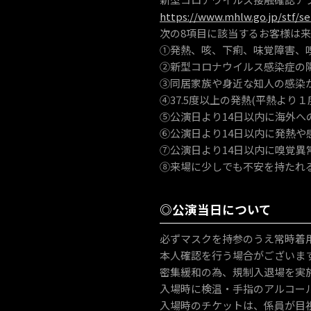
https://www.mhlw.go.jp/stf/s
次の8項目に該当するお客様は
①発熱、咳、下痢、味覚障害、
②新型コロナウイルス感染症の
③同居家族や身近な知人の感染
④37.5度以上の発熱(平熱より
⑤公演日より14日以内に海外
⑥公演日より14日以内に発熱や
⑦公演日より14日以内に嗅覚
⑧来場に少しでも不安を持たれ
◎公演当日について
必ずマスクを持参のうえ常時着
本人確認を行う場合がございま
密集緩和の為、規制入退場を実
入場時に検温・手指のアルコー
入場時のチケットは、係員が目