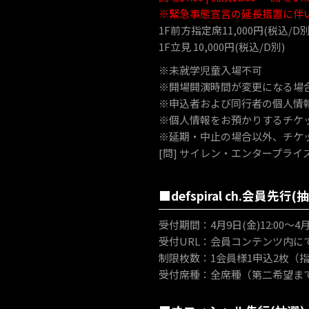
※緊急事態宣言の延長措置に伴
1F前方指定席11,000円(税込/D別
1F立見 10,000円(税込/D別)
※未就学児童入場不可
※開場開演時間が変更になる場
※申込者および同行者の個人情
※個人情報をお預かりするチケ
※延期・中止の場合以外、チケ
[問] サイレン・エンタープライズ 03-3
■defspiral ch.会員先行(
受付期間：4月9日(金)12:00～4月1
受付URL：会員コンテンツ内に
制限枚数：1会員様1申込2枚（
受付席種：全席種（第二希望ま