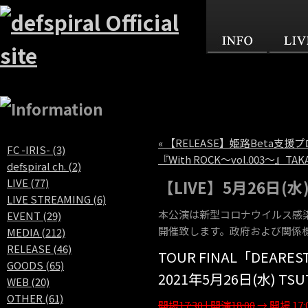
« 【RELEASE】姫路Beta
FC -IRIS- (3)
『With ROCK～vol.003～』TA
defspiral ch. (2)
LIVE (77)
【LIVE】5月26日(水
LIVE STREAMING (6)
本公演は新型コロナウイルス感
EVENT (29)
開催致します。政府および関係
MEDIA (212)
RELEASE (46)
TOUR FINAL「DEARES
GOODS (65)
2021年5月26日(水) TSU
WEB (20)
OTHER (61)
開場17:30 | 開演18:00
→ 開場 17:0