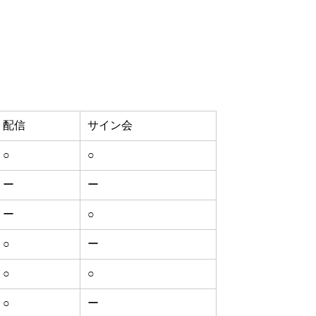
配信
サイン会
○
○
ー
ー
ー
○
○
ー
○
○
○
ー