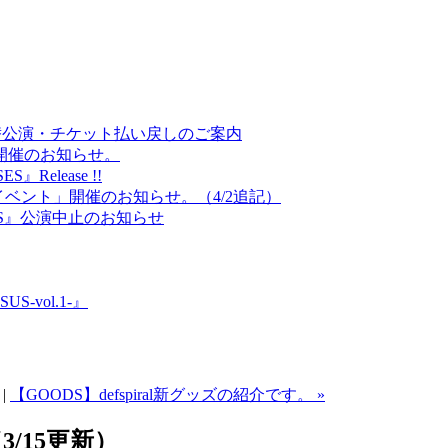
DOORS 振替公演・チケット払い戻しのご案内
」開催のお知らせ。
Release !!
記念イベント」開催のお知らせ。（4/2追記）
初台DOORS』公演中止のお知らせ
US-vol.1-』
|
【GOODS】defspiral新グッズの紹介です。 »
（3/15更新）