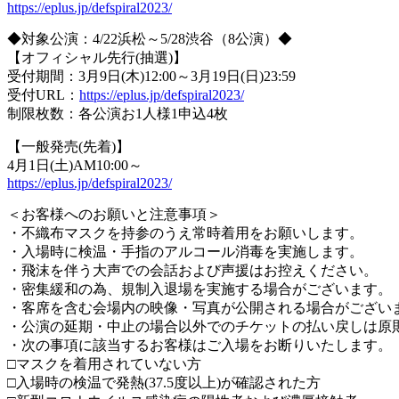
https://eplus.jp/defspiral2023/
◆対象公演：4/22浜松～5/28渋谷（8公演）◆
【オフィシャル先行(抽選)】
受付期間：3月9日(木)12:00～3月19日(日)23:59
受付URL：
https://eplus.jp/defspiral2023/
制限枚数：各公演お1人様1申込4枚
【一般発売(先着)】
4月1日(土)AM10:00～
https://eplus.jp/defspiral2023/
＜お客様へのお願いと注意事項＞
・不織布マスクを持参のうえ常時着用をお願いします。
・入場時に検温・手指のアルコール消毒を実施します。
・飛沫を伴う大声での会話および声援はお控えください。
・密集緩和の為、規制入退場を実施する場合がございます。
・客席を含む会場内の映像・写真が公開される場合がござい
・公演の延期・中止の場合以外でのチケットの払い戻しは原
・次の事項に該当するお客様はご入場をお断りいたします。
□マスクを着用されていない方
□入場時の検温で発熱(37.5度以上)が確認された方