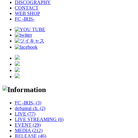
DISCOGRAPHY
CONTACT
WEB SHOP
FC -IRIS-
FC -IRIS- (3)
defspiral ch. (2)
LIVE (77)
LIVE STREAMING (6)
EVENT (29)
MEDIA (212)
RELEASE (46)