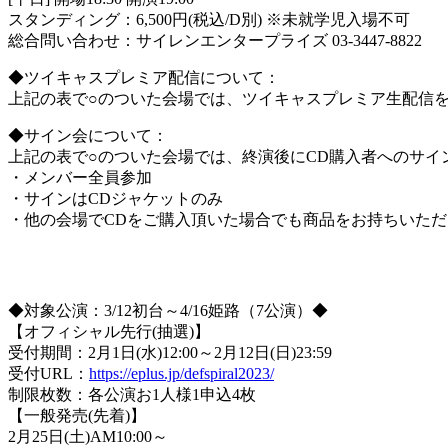
スタンディング：6,500円(税込/D別) ※未就学児入場不可
総合問い合わせ：サイレンエンタープライズ 03-3447-8822
◆ツイキャスプレミア配信について：
上記の表で○のついた会場では、ツイキャスプレミア生配信
◆サイン会について：
上記の表で○のついた会場では、終演後にCD購入者へのサイ
・メンバー全員参加
・サインはCDジャケットのみ
・他の会場でCDをご購入頂いた場合でも商品をお持ちいただ
＝TICKET＝
◆対象公演：3/12初台～4/16姫路（7公演）◆
【オフィシャル先行(抽選)】
受付期間：2月1日(水)12:00～2月12日(日)23:59
受付URL：
https://eplus.jp/defspiral2023/
制限枚数：各公演お1人様1申込4枚
【一般発売(先着)】
2月25日(土)AM10:00～