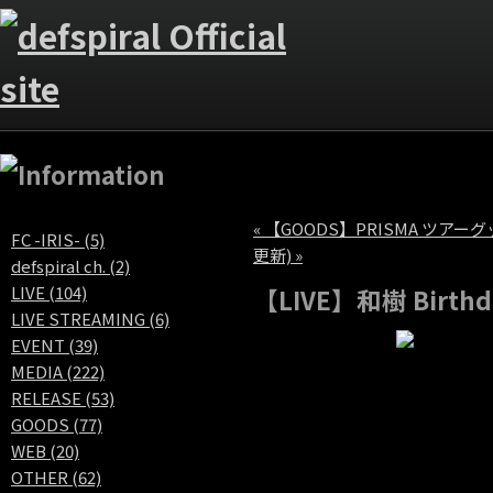
« 【GOODS】PRISMA ツアー
FC -IRIS- (5)
更新) »
defspiral ch. (2)
LIVE (104)
【LIVE】和樹 Birth
LIVE STREAMING (6)
EVENT (39)
MEDIA (222)
RELEASE (53)
GOODS (77)
WEB (20)
OTHER (62)