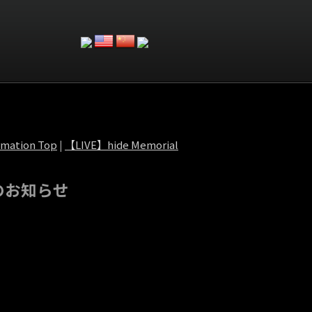
rmation Top
|
【LIVE】hide Memorial
催のお知らせ