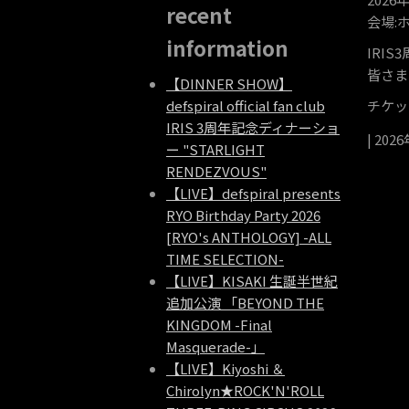
recent
会場:
information
IRI
皆さま
【DINNER SHOW】
defspiral official fan club
チケッ
IRIS 3周年記念ディナーショ
| 202
ー "STARLIGHT
RENDEZVOUS"
【LIVE】defspiral presents
RYO Birthday Party 2026
[RYO's ANTHOLOGY] -ALL
TIME SELECTION-
【LIVE】KISAKI 生誕半世紀
追加公演 「BEYOND THE
KINGDOM -Final
Masquerade-」
【LIVE】Kiyoshi ＆
Chirolyn★ROCK'N'ROLL