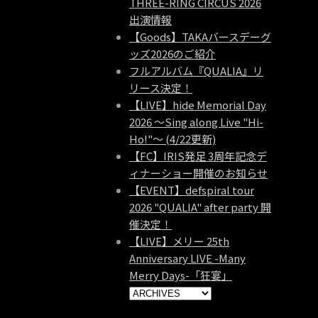
THREE-RING CIRCUS 2026
出演情報
【Goods】TAKAバースデーグ
ッズ2026のご紹介
フルアルバム『QUALIA』リ
リース決定！
【LIVE】hide Memorial Day
2026 ～Sing along Live "Hi-
Ho!"～ (4/22更新)
【FC】IRIS発足 3周年記念デ
ィナーショー開催のお知らせ
【EVENT】defspiral tour
2026 "QUALIA" after party 開
催決定！
【LIVE】メリー 25th
Anniversary LIVE -Many
Merry Days-「狂宴」