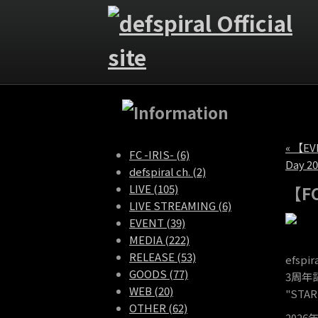
« 【EV
FC -IRIS- (6)
Day 20
defspiral ch. (2)
LIVE (105)
【F
LIVE STREAMING (6)
EVENT (39)
MEDIA (222)
RELEASE (53)
efspira
GOODS (77)
3周年
WEB (20)
"STA
OTHER (62)
2026