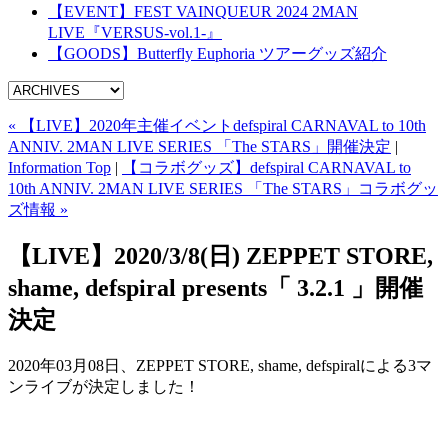
【EVENT】FEST VAINQUEUR 2024 2MAN
LIVE『VERSUS-vol.1-』
【GOODS】Butterfly Euphoria ツアーグッズ紹介
« 【LIVE】2020年主催イベントdefspiral CARNAVAL to 10th
ANNIV. 2MAN LIVE SERIES 「The STARS」開催決定
|
Information Top
|
【コラボグッズ】defspiral CARNAVAL to
10th ANNIV. 2MAN LIVE SERIES 「The STARS」コラボグッ
ズ情報 »
【LIVE】2020/3/8(日) ZEPPET STORE,
shame, defspiral presents「 3.2.1 」開催
決定
2020年03月08日、ZEPPET STORE, shame, defspiralによる3マ
ンライブが決定しました！
ZEPPET STORE, shame, defspiral presents「 3.2.1 」