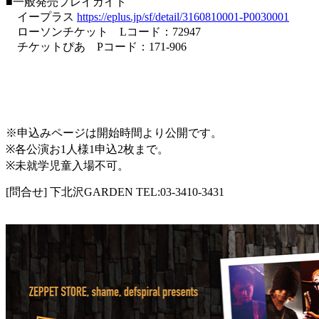
■一般発売プレイガイド
イープラス
https://eplus.jp/sf/detail/3160810001-P0030001
ローソンチケット Lコード：72947
チケットぴあ Pコード：171-906
---------オフィシャル先行受付---------
▶︎受付期間 12月09日（月）12:00 〜 12月15日（日）18:00
▶︎当落確認+入金期間 12月17日（火）13:00 〜 12月22日
（日）23:59
※申込みページは開始時間より公開です。
※各公演お1人様1申込2枚まで。
※未就学児童入場不可。
[問合せ] 下北沢GARDEN TEL:03-3410-3431