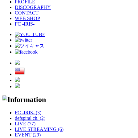
PROFILE
DISCOGRAPHY
CONTACT
WEB SHOP
FC -IRIS-
FC -IRIS- (3)
defspiral ch. (2)
LIVE (77)
LIVE STREAMING (6)
EVENT (29)