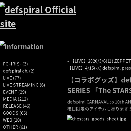
« 【LIVE】2020/3/8(日) ZEPPET
FC -IRIS- (3)
【LIVE】4/15(水) defspiral
defspiral ch. (2)
LIVE (77)
【コラボグッズ】defspira
LIVE STREAMING (6)
SERIES 「The S
EVENT (29)
MEDIA (212)
defspiral CARNAVAL to 1
RELEASE (46)
確日限定のアイテムもあります
GOODS (65)
WEB (20)
OTHER (61)