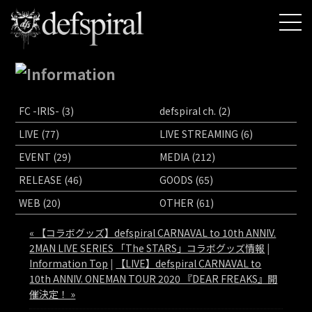
FC -IRIS- (3)
defspiral ch. (2)
LIVE (77)
LIVE STREAMING (6)
EVENT (29)
MEDIA (212)
RELEASE (46)
GOODS (65)
WEB (20)
OTHER (61)
« 【コラボグッズ】defspiral CARNAVAL to 10th ANNIV.
2MAN LIVE SERIES 「The STARS」コラボグッズ情報
|
Information Top
|
【LIVE】defspiral CARNAVAL to
10th ANNIV. ONEMAN TOUR 2020 『DEAR FREAKS』開
催決定！ »