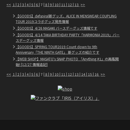
<<
1
|
2
|
3
|
4
|
5
|
6
| 7 |
8
|
9
|
10
|
11
|
12
|
13
>>
【GOODS】defspiral新グッズ、ALICE IN MENSWEAR COUPLING
TOUR 2019コラボグッズ発売情報
【GOODS】4/26 MASAKI バースデーグッズ情報です
【GOODS】4/14 TAKA BIRTHDAY PARTY「HARMONIA 2019」バー
スデーグッズ情報
【GOODS】SPRING TOUR2019 Count down to 9th
Anniversary「THE NINTH GATE」 新グッズの紹介です
【WEB SHOP】MASATO's SNAP PHOTO 「Anything #1」の再販開
始! [12/27 情報追記]
<<
1
|
2
|
3
|
4
|
5
|
6
| 7 |
8
|
9
|
10
|
11
|
12
|
13
|
14
|
15
|
16
>>