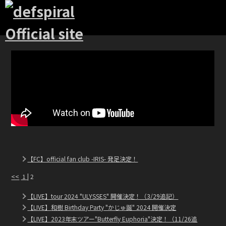
【FC】official fan club -IRIS- 発足決定！
<<
1
| 2
【LIVE】tour 2024 "ULYSSES" 開催決定！（3/29追記）
【LIVE】和樹 Birthday Party "かじゅ誕" 2024 開催決定
【LIVE】2023年末ツアー"Butterfly Euphoria"決定！（11/26追