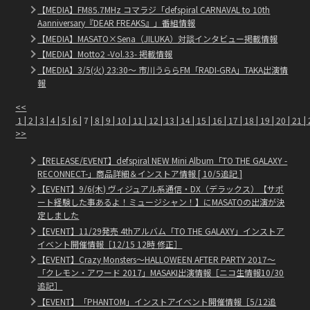
【MEDIA】FM85.7MHz コマラジ「defspiral CARNAVAL to 10th
Aanniversary『DEAR FREAKS』」番組情報
【MEDIA】MASATO×Sena（JILUKA）対談インタビュー掲載情報
【MEDIA】Motto2 -Vol.33- 掲載情報
【MEDIA】3/5(火) 23:30〜 市川うららFM「RADI-GRA」TAKA出演情
報
<<
1
|
2
|
3
|
4
|
5
|
6
| 7 |
8
|
9
|
10
|
11
|
12
|
13
|
14
|
15
|
16
|
17
|
18
|
19
|
20
|
21
|
>>
【RELEASE/EVENT】defspiral NEW Mini Album「TO THE GALAXY -
RECONNECT-」商品詳細＆インストア情報 [ 10/5追記 ]
【EVENT】9/6(木) ヴィジュアル系通信・DX（デラックス）【サポ
ート経験した事あるよ！ミュージシャン！】にMASATOの出演が決
定しました
【EVENT】11/29発売 4thアルバム「TO THE GALAXY」インストア
イベント開催情報［12/15 12時 修正］
【EVENT】Crazy Monsters～HALLOWEEN AFTER PARTY 2017～
「クレモン・アワード 2017」MASAKI出演情報［ニコ生情報10/30
追記］
【EVENT】「PHANTOM」インストアイベント開催情報［5/12追