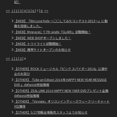
記］
<<
1
|
2
|
3
|
4
|
5
|
6
| 7 |
8
>>
【WEB】『We Love hide 〜◯◯してみたコンテスト2013〜』に動
画を投稿しました。
【WEB】Myspaceにて7th single『GLARE』試聴開始！
【WEB】WEB SHOPオープンしました！
【WEB】トワイライト試聴開始！
【WEB】携帯サイトオープンのお知らせ
<<
1
|
2
|
3
| 4
【OTHER】ROCK ミュージカル『ピンク スパイダー2014』公演中
止のお詫び
【OTHER】『Like an Edison 2014年 HAPPY NEW YEAR MESSAGE
DVD 』defspiral参加情報
【OTHER】ZEAL LINK 2014 HAPPY NEW YAER DVDプレゼント企画
defspiral参加情報
【OTHER】「Voyage」オリコンインディーズウィークリーチャート
9位獲得
【OTHER】5/27物販会場販売スタッフよりお知らせ