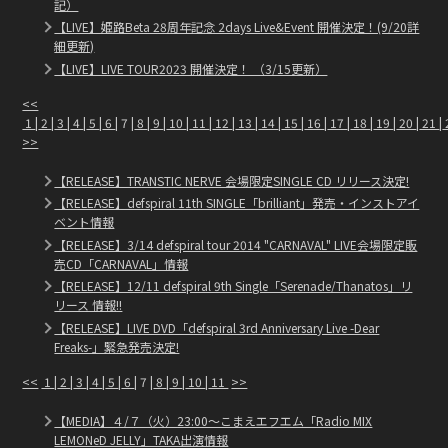
記）
【LIVE】姫路Beta 28周年記念 2days Live&Event 開催決定！(9/20詳
細更新)
【LIVE】LIVE TOUR2023 開催決定！ （3/15更新）
<<
1
|
2
|
3
|
4
|
5
|
6
| 7 |
8
|
9
|
10
|
11
|
12
|
13
|
14
|
15
|
16
|
17
|
18
|
19
|
20
|
21
|
>>
【RELEASE】TRANSTIC NERVE 会場限定SINGLE CD リリース決定!
【RELEASE】defspiral 11th SINGLE「brilliant」発売・インストアイ
ベント情報
【RELEASE】3/14 defspiral tour 2014 "CARNAVAL" LIVE会場限定販
売CD「CARNAVAL」情報
【RELEASE】12/11 defspiral 9th Single「Serenade/Thanatos」リ
リース 情報!!
【RELEASE】LIVE DVD「defspiral 3rd Anniversary Live -Dear
Freaks-」緊急発売決定!
<<
1
|
2
|
3
|
4
|
5
|
6
| 7 |
8
|
9
|
10
|
11
>>
【MEDIA】４/７（火）23:00〜こまえエフエム「Radio MIX
LEMONeD JELLY」TAKA出演情報